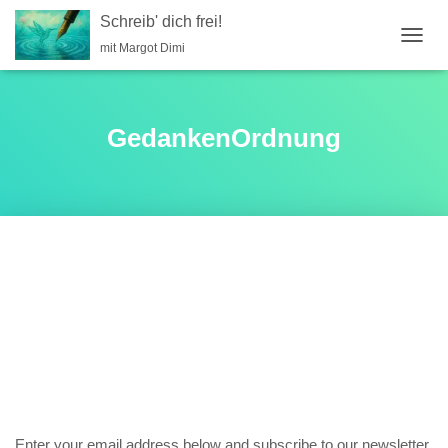
Schreib' dich frei!
mit Margot Dimi
NAVIG
UMSC
GedankenOrdnung
Subscribe now!
Enter your email address below and subscribe to our newsletter