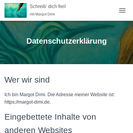
Schreib' dich frei!
mit Margot Dimi
N
A
V
I
G
Datenschutzerklärung
A
T
I
O
N
U
M
Wer wir sind
S
C
H
Ich bin Margot Dimi. Die Adresse meiner Website ist:
A
https://margot-dimi.de.
L
T
Eingebettete Inhalte von
E
N
anderen Websites